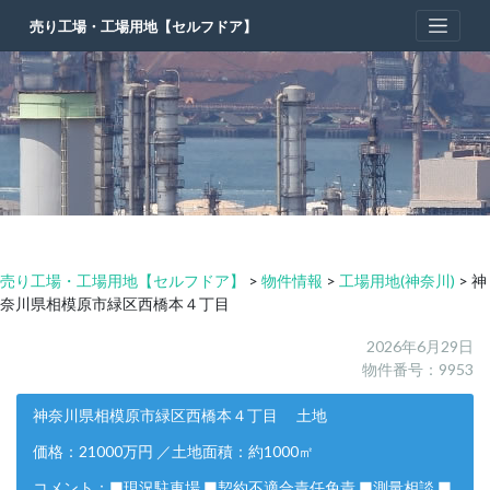
Skip
売り工場・工場用地【セルフドア】
to
content
売り工場・工場用地【セルフドア】
>
物件情報
>
工場用地(神奈川)
>
神
奈川県相模原市緑区西橋本４丁目
2026年6月29日
物件番号：9953
神奈川県相模原市緑区西橋本４丁目 土地
価格：21000万円 ／土地面積：約1000㎡
コメント：■現況駐車場 ■契約不適合責任免責 ■測量相談 ■