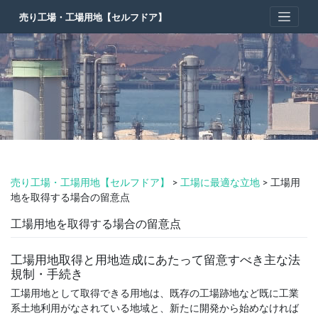
Skip
売り工場・工場用地【セルフドア】
to
content
売り工場・工場用地【セルフドア】
>
工場に最適な立地
>
工場用
地を取得する場合の留意点
工場用地を取得する場合の留意点
工場用地取得と用地造成にあたって留意すべき主な法
規制・手続き
工場用地として取得できる用地は、既存の工場跡地など既に工業
系土地利用がなされている地域と、新たに開発から始めなければ