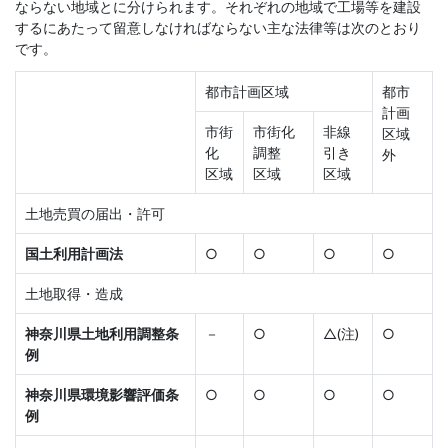
ならない地域とに分けられます。それぞれの地域で工場等を建設
するにあたって留意しなければならない主な法律等は次のとおり
です。
都市計画区域
都市
計画
市街
市街化
非線
区域
化
調整
引き
外
区域
区域
区域
土地売買の届出・許可
国土利用計画法
○
○
○
○
土地取得・造成
神奈川県土地利用調整条
－
○
△(注)
○
例
神奈川県環境影響評価条
○
○
○
○
例