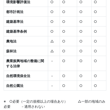
環境影響評価法
○
○
○
○
都市計画法
○
○
○
○
建築基準法
○
○
○
○
建築基準条例
○
○
○
○
農地法
△
○
○
○
森林法
△
○
○
○
農業振興地域の整備に関
－
○
○
○
する法律
自然環境保全法
－
○
○
○
自然公園法
－
○
○
○
※ ○必要（一定の規模以上の場合あり） △一部の地域のみ
必要 －適用されない