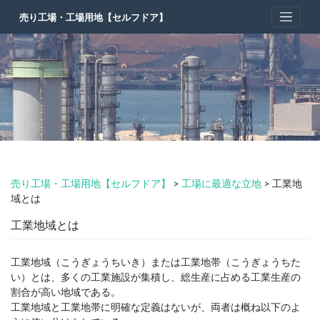
Skip
売り工場・工場用地【セルフドア】
to
content
売り工場・工場用地【セルフドア】
>
工場に最適な立地
>
工業地
域とは
工業地域とは
工業地域（こうぎょうちいき）または工業地帯（こうぎょうちた
い）とは、多くの工業施設が集積し、総生産に占める工業生産の
割合が高い地域である。
工業地域と工業地帯に明確な定義はないが、両者は概ね以下のよ