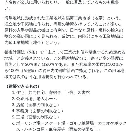
う名称が公式に用いられたり、一般に普及しているものも数多
い。
海岸地域に形成された工業地域を臨海工業地域（地帯）という。
埋立地や干拓地に作られ、専用の港湾を持っていることが多い。
原料の入手や製品の搬出に有利で、日本など原料・燃料の輸入の
割合の高い国によく見られる。反対に、内陸部にある工業地域は
内陸工業地域（地帯）という。
都市計画法（9条）で「主として工業の利便を増進するため定める
地域」と定義されている。この用途地域では、建ぺい率の限度は
原則として50％または60％である。また容積率の限度は100％か
ら400％（5種類）の範囲内で都市計画で指定される。この用途地
域では次のような用途規制が行なわれている。
（建築できるもの）
住宅、共同住宅、寄宿舎、下宿、図書館
公衆浴場、老人ホーム
店舗（面積の制限なし）
事務所（面積の制限なし）
工場（面積の制限なし）
ボーリング場・スケート場・ゴルフ練習場・カラオケボック
ス・パチンコ屋・麻雀屋等（面積の制限なし）