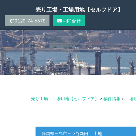
Skip
売り工場・工場用地【セルフドア】
to
content
0120-74-6678
お問合せ
売り工場・工場用地【セルフドア】
>
物件情報
>
工場用
静岡県三島市三ツ谷新田 土地