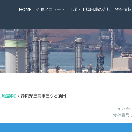
HOME
会員メニュー
工場・工場用地の売却
物件情報
地(静岡)
>
静岡県三島市三ツ谷新田
2026年
物件番号：