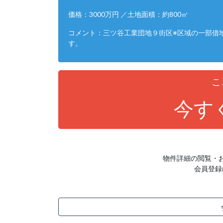
価格：3000万円 ／土地面積：約800㎡
コメント：三ツ谷工業団地９街区※区域の一部借地
す。
こ
今す
物件詳細の閲覧・
会員登録