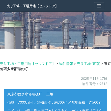
Skip
売り工場・工場用地【セルフドア】
to
content
売り工場・工場用地【セルフドア】
>
物件情報
>
売り工場 (東京)
>
東京
都西多摩郡瑞穂町
2025年11月17日
物件番号：9512
東京都西多摩郡瑞穂町 工場
価格：7000万円 ／建物面積：約300㎡ ／敷地面積：約500㎡
コメント：※売工場＋居宅 ※ホイストクレーン・垂直リフト付