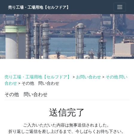
Skip
売り工場・工場用地【セルフドア】
to
content
売り工場・工場用地【セルフドア】
>
お問い合わせ
>
その他 問い
合わせ
>
その他 問い合わせ
その他 問い合わせ
送信完了
ご入力いただいた内容は無事送信されました。
折り返しご返信を差し上げるまで、今しばらくお待ち下さい。